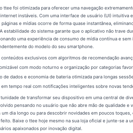
o ttee foi otimizada para oferecer uma navegação extremament
ternet instáveis. Com uma interface de usuário (UI) intuitiva e
páginas e mídias ocorre de forma quase instantânea, eliminan
A estabilidade do sistema garante que o aplicativo não trave du
cionando uma experiência de consumo de mídia contínua e sem 
endentemente do modelo do seu smartphone.
e conteúdos exclusivos com algoritmos de recomendação avanç
tomizável com modo noturno e organização por categorias favori
 de dados e economia de bateria otimizada para longas sessõe
 em tempo real com notificações inteligentes sobre novas tend
tunidade de transformar seu dispositivo em uma central de div
volvido pensando no usuário que não abre mão de qualidade e v
s um dia longo ou para descobrir novidades em poucos toques, 
eito. Baixe o ttee hoje mesmo na sua loja oficial e junte-se a
ários apaixonados por inovação digital.