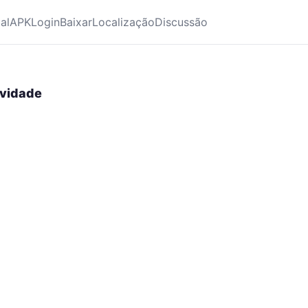
ial
APK
Login
Baixar
Localização
Discussão
ividade