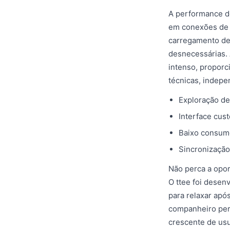
A performance d
em conexões de in
carregamento de 
desnecessárias. 
intenso, propor
técnicas, indep
Exploração d
Interface cus
Baixo consumo
Sincronização
Não perca a opor
O ttee foi desen
para relaxar apó
companheiro perf
crescente de usu