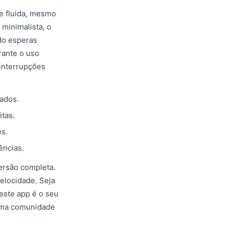
e fluida, mesmo
 minimalista, o
do esperas
rante o uso
interrupções
ados.
tas.
s.
ências.
ersão completa.
elocidade. Seja
este app é o seu
 uma comunidade