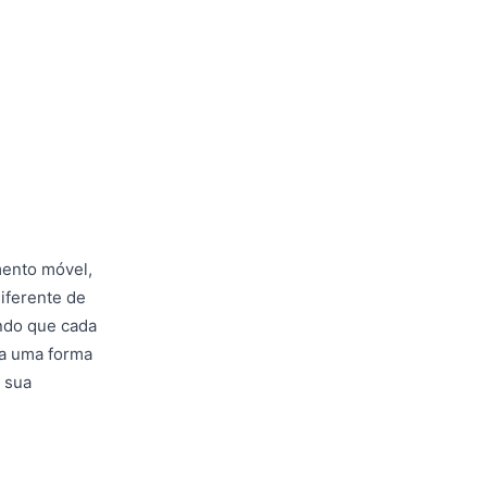
mento móvel,
iferente de
indo que cada
ca uma forma
a sua