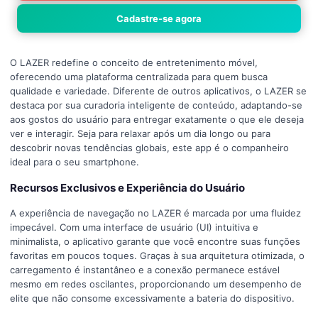
Cadastre-se agora
O LAZER redefine o conceito de entretenimento móvel,
oferecendo uma plataforma centralizada para quem busca
qualidade e variedade. Diferente de outros aplicativos, o LAZER se
destaca por sua curadoria inteligente de conteúdo, adaptando-se
aos gostos do usuário para entregar exatamente o que ele deseja
ver e interagir. Seja para relaxar após um dia longo ou para
descobrir novas tendências globais, este app é o companheiro
ideal para o seu smartphone.
Recursos Exclusivos e Experiência do Usuário
A experiência de navegação no LAZER é marcada por uma fluidez
impecável. Com uma interface de usuário (UI) intuitiva e
minimalista, o aplicativo garante que você encontre suas funções
favoritas em poucos toques. Graças à sua arquitetura otimizada, o
carregamento é instantâneo e a conexão permanece estável
mesmo em redes oscilantes, proporcionando um desempenho de
elite que não consome excessivamente a bateria do dispositivo.