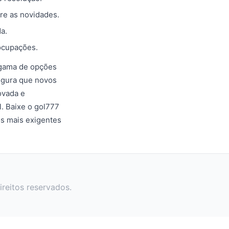
re as novidades.
a.
ocupações.
 gama de opções
segura que novos
ovada e
. Baixe o gol777
os mais exigentes
reitos reservados.