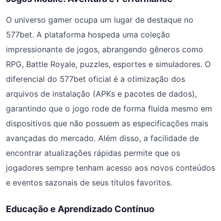
O universo gamer ocupa um lugar de destaque no
577bet. A plataforma hospeda uma coleção
impressionante de jogos, abrangendo gêneros como
RPG, Battle Royale, puzzles, esportes e simuladores. O
diferencial do 577bet oficial é a otimização dos
arquivos de instalação (APKs e pacotes de dados),
garantindo que o jogo rode de forma fluida mesmo em
dispositivos que não possuem as especificações mais
avançadas do mercado. Além disso, a facilidade de
encontrar atualizações rápidas permite que os
jogadores sempre tenham acesso aos novos conteúdos
e eventos sazonais de seus títulos favoritos.
Educação e Aprendizado Contínuo