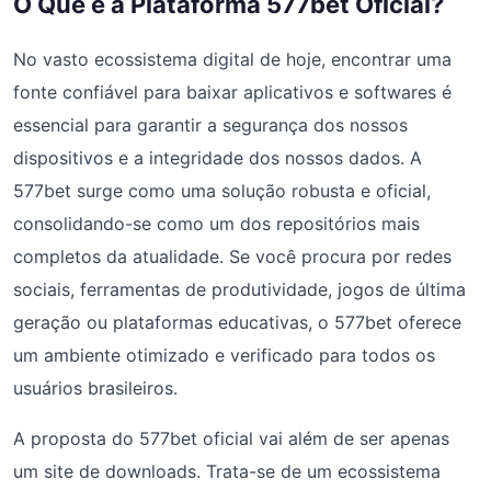
O Que é a Plataforma 577bet Oficial?
No vasto ecossistema digital de hoje, encontrar uma
fonte confiável para baixar aplicativos e softwares é
essencial para garantir a segurança dos nossos
dispositivos e a integridade dos nossos dados. A
577bet surge como uma solução robusta e oficial,
consolidando-se como um dos repositórios mais
completos da atualidade. Se você procura por redes
sociais, ferramentas de produtividade, jogos de última
geração ou plataformas educativas, o 577bet oferece
um ambiente otimizado e verificado para todos os
usuários brasileiros.
A proposta do 577bet oficial vai além de ser apenas
um site de downloads. Trata-se de um ecossistema