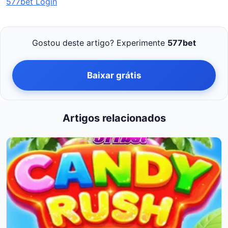
577bet Login
Gostou deste artigo? Experimente
577bet
Baixar grátis
Artigos relacionados