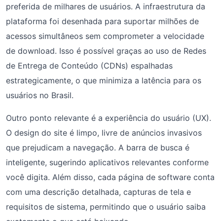
preferida de milhares de usuários. A infraestrutura da
plataforma foi desenhada para suportar milhões de
acessos simultâneos sem comprometer a velocidade
de download. Isso é possível graças ao uso de Redes
de Entrega de Conteúdo (CDNs) espalhadas
estrategicamente, o que minimiza a latência para os
usuários no Brasil.
Outro ponto relevante é a experiência do usuário (UX).
O design do site é limpo, livre de anúncios invasivos
que prejudicam a navegação. A barra de busca é
inteligente, sugerindo aplicativos relevantes conforme
você digita. Além disso, cada página de software conta
com uma descrição detalhada, capturas de tela e
requisitos de sistema, permitindo que o usuário saiba