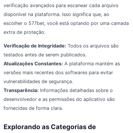
verificação avançados para escanear cada arquivo
disponível na plataforma. Isso significa que, ao
escolher o 577bet, você está optando por uma camada
extra de proteção.
Verificação de Integridade:
Todos os arquivos são
testados antes de serem publicados.
Atualizações Constantes:
A plataforma mantém as
versões mais recentes dos softwares para evitar
vulnerabilidades de segurança.
Transparência:
Informações detalhadas sobre o
desenvolvedor e as permissões do aplicativo são
fornecidas de forma clara.
Explorando as Categorias de