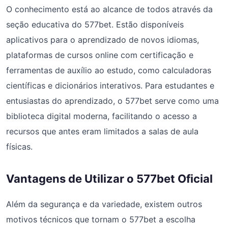
O conhecimento está ao alcance de todos através da
seção educativa do 577bet. Estão disponíveis
aplicativos para o aprendizado de novos idiomas,
plataformas de cursos online com certificação e
ferramentas de auxílio ao estudo, como calculadoras
científicas e dicionários interativos. Para estudantes e
entusiastas do aprendizado, o 577bet serve como uma
biblioteca digital moderna, facilitando o acesso a
recursos que antes eram limitados a salas de aula
físicas.
Vantagens de Utilizar o 577bet Oficial
Além da segurança e da variedade, existem outros
motivos técnicos que tornam o 577bet a escolha